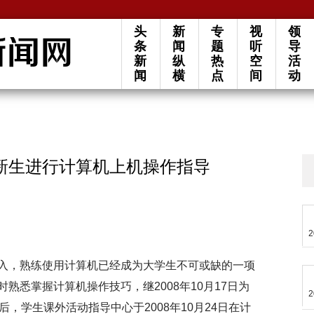
头
新
专
视
领
条
闻
题
听
导
新
纵
热
空
活
闻
横
点
间
动
新生进行计算机上机操作指导
2
入，熟练使用计算机已经成为大学生不可或缺的一项
熟悉掌握计算机操作技巧，继2008年10月17日为
2
，学生课外活动指导中心于2008年10月24日在计