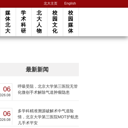
北大主页
English
媒
学
北
校
校
体
术
大
园
园
北
科
人
文
媒
大
研
物
化
体
最新新闻
呼吸受阻，北京大学第三医院无管
06
化微创手术解除气道肿瘤隐患
026.08
多学科精准溯源破解术中气道险
06
情，北京大学第三医院MDT护航患
026.08
儿手术平安