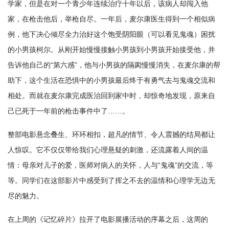
学家，但是在对一个青少年连续治疗十年以后，该病人却闯入他
家，在枪击他后，举枪自尽。一年后，麦尔康医生得到一个相似病
例，他下决心倾尽全力治好这个饱受阴阳眼（可以看见鬼魂）困扰
的小男孩柯尔。从刚开始慢慢接触小男孩到小男孩开始接受他，并
告诉他自己的“第六感”，他与小男孩的隔阂慢慢消失，在麦尔康的帮
助下，这个生活在恐惧中的小男孩最后终于有勇气去与鬼魂交流和
相处。而就在麦尔康完成医治回到家中时，却惊奇地发现，原来自
己已死于一年前的枪击事件中了……。
整部电影悬念叠生、环环相扣，超凡的情节、令人震撼的结局都让
人惊叹。它不仅仅带给我们心理悬疑的刺激，还流露着人间的温
情：母亲对儿子的爱，医师对病人的关怀，人与“鬼魂”的交流，等
等。同学们在这部影片中感受到了挥之不去的温情和心理学无边无
尽的魅力。
在上周的《记忆碎片》拉开了电影展播活动的序幕之后，这周的