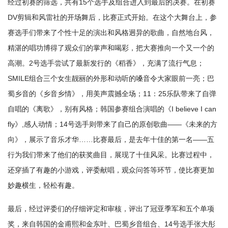
经过初赛的筛选，共有15个选手及组合进入到最后的决赛。在初赛
DV剪辑和风雷社的开场舞后，比赛正式开始。在这个大舞台上，参
赛选手们带来了个性十足的演出和风格迥异的歌曲，自然地台风，
精湛的唱功博得了观众们的掌声和喝彩，把大赛推向一个又一个的
高潮。2号选手尝试了最新发行的《稻香》，充满了流行气息；
SMILE组合三个女生靓丽的外形和动听的嗓音令大家眼前一亮；巴
蜀乡音的《乡音乡情》，用美声震撼全场；11：25乐队带来了自弹
自唱的《离歌》，别有风格；韩国参赛组合演唱的《I believe I can
fly》,感人动情；14号选手则带来了自己的原创歌曲——《未来的方
向》，展示了音乐才华……比赛最后，是去年十佳的第一名——五
行为我们带来了他们的获奖曲目，展现了十佳风采。比赛过程中，
还穿插了有趣的小游戏，评委献唱，观众问答等环节，使比赛更加
妙趣横生，轻松有趣。
最后，经过评委们的仔细评定和审核，评出了冠亚季军和五个单项
奖，来自韩国的金甫熙和金东叶、巴蜀乡音组合、14号选手张大彤