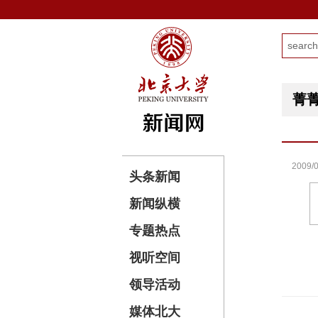
菁
2009/0
头条新闻
新闻纵横
专题热点
视听空间
领导活动
媒体北大