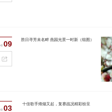
胜日寻芳未名畔 燕园光景一时新（组图）
09
4/
十佳歌手烽烟又起，复赛战况精彩纷呈
03
4/