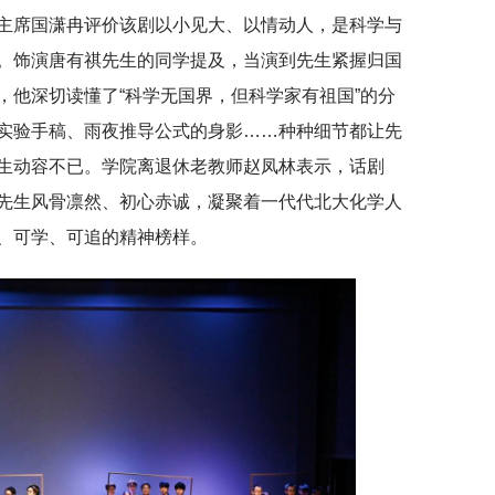
主席国潇冉评价该剧以小见大、以情动人，是科学与
。饰演唐有祺先生的同学提及，当演到先生紧握归国
，他深切读懂了“科学无国界，但科学家有祖国”的分
实验手稿、雨夜推导公式的身影……种种细节都让先
生动容不已。学院离退休老教师赵凤林表示，话剧
先生风骨凛然、初心赤诚，凝聚着一代代北大化学人
、可学、可追的精神榜样。