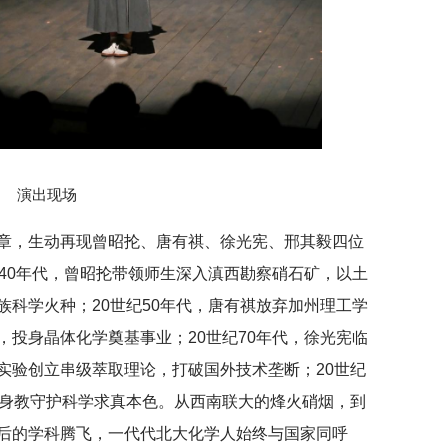
演出现场
章，生动再现曾昭抡、唐有祺、徐光宪、邢其毅四位
40年代，曾昭抡带领师生深入滇西勘察硝石矿，以土
族科学火种；
20世纪
50年代，唐有祺放弃加州理工学
，投身晶体化学奠基事业；
20世纪
70年代，徐光宪临
实验创立串级萃取理论，打破国外技术垄断；
20世纪
传身教守护科学求真本色。从西南联大的烽火硝烟，到
后的学科腾飞，一代代北大化学人始终与国家同呼