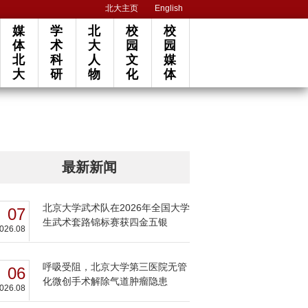
北大主页
English
媒
学
北
校
校
体
术
大
园
园
北
科
人
文
媒
大
研
物
化
体
最新新闻
北京大学武术队在2026年全国大学
07
生武术套路锦标赛获四金五银
026.08
呼吸受阻，北京大学第三医院无管
06
化微创手术解除气道肿瘤隐患
026.08