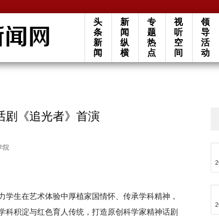
头
新
专
视
领
条
闻
题
听
导
新
纵
热
空
活
闻
横
点
间
动
话剧《追光者》首演
学院
2
力学生在艺术体验中厚植家国情怀、传承学科精神，
2
学科积淀与红色育人传统，打造原创科学家精神话剧