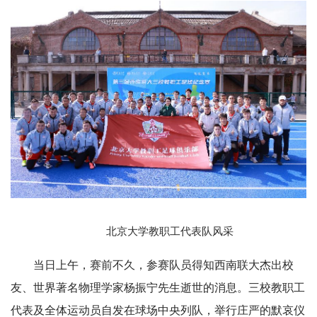
北京大学教职工代表队风采
当日上午，赛前不久，参赛队员得知西南联大杰出校
友、世界著名物理学家杨振宁先生逝世的消息。三校教职工
代表及全体运动员自发在球场中央列队，举行庄严的默哀仪