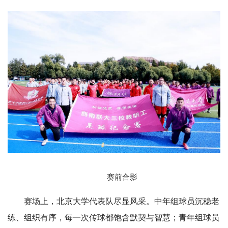
赛前合影
赛场上，北京大学代表队尽显风采。中年组球员沉稳老
练、组织有序，每一次传球都饱含默契与智慧；青年组球员