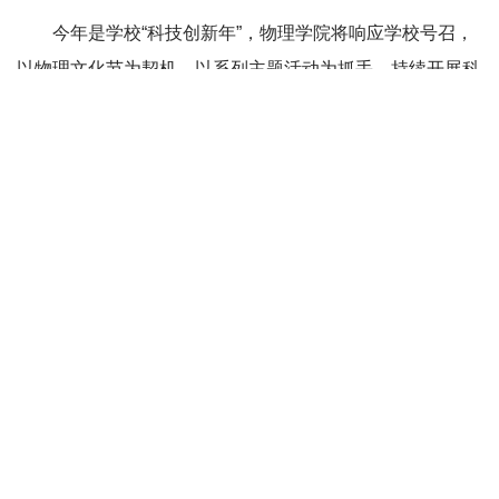
心，开展“物理奇遇记”物理科普志愿服务。来自学院第二届
物理实验设计大赛的获奖团队代表以及志愿者带去了包括流
化床实验、液氮磁悬浮、饮水鸟、沸腾球等在内的科普实
验，传播科学文化，讲述物理知识，为市民公众带去一场别
开生面的科普活动。
物理科普走进北京科学中心
今年是学校“科技创新年”，物理学院将响应学校号召，