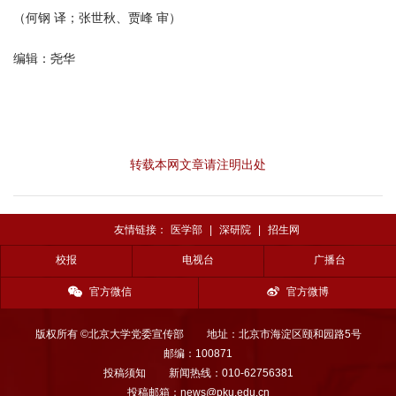
（何钢 译；张世秋、贾峰 审）
编辑：尧华
转载本网文章请注明出处
友情链接：
医学部
|
深研院
|
招生网
校报
电视台
广播台
官方微信
官方微博
版权所有 ©北京大学党委宣传部
地址：北京市海淀区颐和园路5号
邮编：100871
投稿须知
新闻热线：010-62756381
投稿邮箱：news@pku.edu.cn