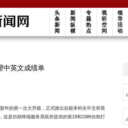
头
新
专
视
领
条
闻
题
听
导
新
纵
热
空
活
闻
横
点
间
动
理中英文成绩单
2
来新年的第一次大升级，正式推出在校本科生中文和英
这是自助终端服务系统所提供的第18和19种自助打
2