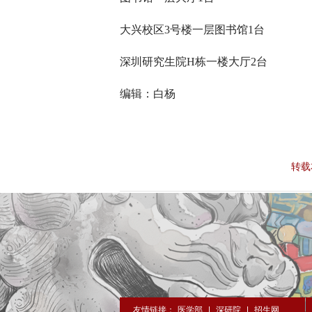
大兴校区3号楼一层图书馆1台
深圳研究生院H栋一楼大厅2台
编辑：白杨
转载
友情链接：
医学部
|
深研院
|
招生网