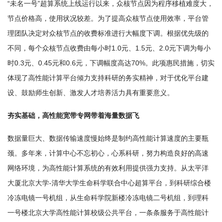
“未名一号”超算系统上线运行以来，众核节点因为程序移植难度大，
节点价格高，使用状况较差。为了提高众核节点使用效率，平台管
理团队决定对众核节点的收费标准进行大幅度下调。根据优先级的
不同，每个众核节点收费由每小时1.0元、1.5元、2.0元下调为每小
时0.3元、0.45元和0.6元，下调幅度高达70%。此项惠民措施，切实
体现了高性能计算平台倾力支持科研的务实精神，对于优化平台建
设、鼓励师生创新、激发人才培养活力具有重要意义。
夯实基础，高性能宽带专网带着海量数据飞
数据量巨大、数据传输速度慢始终是制约高性能计算速度的主要瓶
颈。多年来，计算中心不忘初心，心系科研，努力构造良好的高速
网络环境，为高性能计算系统的有效利用提供强力支持。从太平洋
大厦北京大学-清华大学生命科学联合中心超算平台，到科研综合楼
冷冻电镜一号机组，从生命科学院新楼冷冻电镜二号机组，到理科
一号楼北京大学高性能计算校级公共平台，一条条服务于高性能计