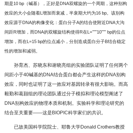
期是10 bp（碱基），正好是DNA双螺旋的一个周期，这种别构
效应的大小会随着L增加而衰减，半衰期大约为16 bp。该别构
效应源于DNA的构像变化：蛋白分子A的结合使附近DNA大沟
间距R增加，而DNA的双螺旋结构使得R在L="""10""" bp的位点
增加，而在L=15 bp的位点减小，分别造成蛋白分子B结合稳定
性的增加和减弱。
孙育杰、苏晓东和谢晓亮组的实验团队证明了任何两个
间距小于40碱基的DNA结合蛋白都会产生这样的DNA别构
效应，同时也证明了这一效应对基因转录有很大影响。而高
毅勤和葛颢组的理论团队通过分子模拟和理论模型阐述了
DNA别构效应的物理本质和机制。实验科学和理论研究的
结合至关重要——这是BIOPIC科学家们的共识。
已故美国科学院院士、耶鲁大学Donald Crothers教授