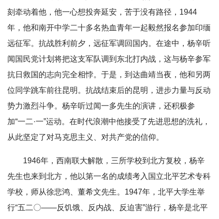
刻牵动着他，他一心想投奔延安，苦于没有路径，1944
年，他和南开中学二十多名热血青年一起毅然报名参加印缅
远征军。抗战胜利前夕，远征军调回国内。在途中，杨辛听
闻国民党计划将把这支军队调到东北打内战，这与杨辛参军
抗日救国的志向完全相悖。于是，到达曲靖当夜，他和另两
位同学跳车前往昆明。抗战结束后的昆明，进步力量与反动
势力激烈斗争。杨辛听过闻一多先生的演讲，还积极参
加“一二·一”运动。在时代浪潮中他接受了先进思想的洗礼，
从此坚定了对马克思主义、对共产党的信仰。
1946年，西南联大解散，三所学校到北方复校，杨辛
先生也来到北方，他以第一名的成绩考入国立北平艺术专科
学校，师从徐悲鸿、董希文先生。1947年，北平大学生举
行“五二〇——反饥饿、反内战、反迫害”游行，杨辛是北平