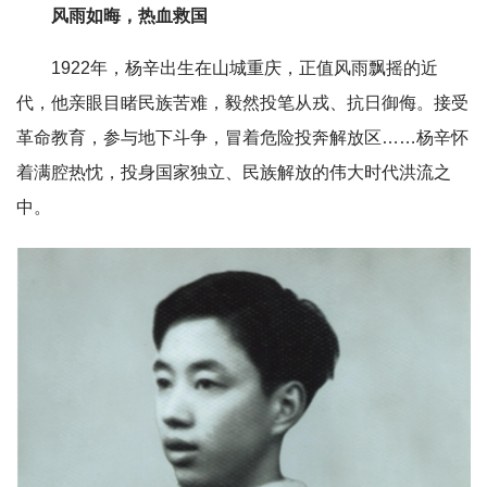
风雨如晦，热血救国
1922年，杨辛出生在山城重庆，正值风雨飘摇的近
代，他亲眼目睹民族苦难，毅然投笔从戎、抗日御侮。接受
革命教育，参与地下斗争，冒着危险投奔解放区……杨辛怀
着满腔热忱，投身国家独立、民族解放的伟大时代洪流之
中。