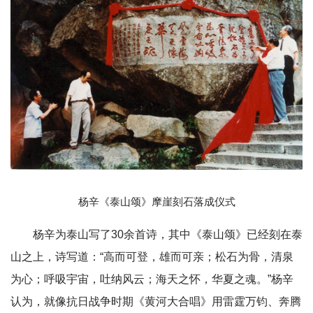
杨辛《泰山颂》摩崖刻石落成仪式
杨辛为泰山写了30余首诗，其中《泰山颂》已经刻在泰
山之上，诗写道：“高而可登，雄而可亲；松石为骨，清泉
为心；呼吸宇宙，吐纳风云；海天之怀，华夏之魂。”杨辛
认为，就像抗日战争时期《黄河大合唱》用雷霆万钧、奔腾