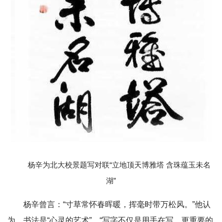
杨辛为北大校景题写对联“立地顶天博雅塔 含珠蕴玉未名
湖”
杨辛曾言：“寸草常怀春晖暖，挥毫时带万松风。”他认
为，书法是“心灵的艺术”，“写字不仅是用手在写，更重要的