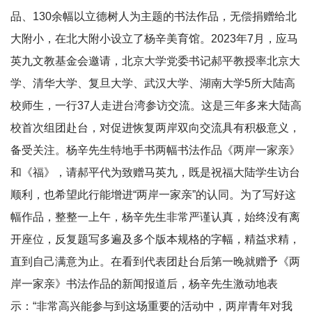
品、130余幅以立德树人为主题的书法作品，无偿捐赠给北
大附小，在北大附小设立了杨辛美育馆。2023年7月，应马
英九文教基金会邀请，北京大学党委书记郝平教授率北京大
学、清华大学、复旦大学、武汉大学、湖南大学5所大陆高
校师生，一行37人走进台湾参访交流。这是三年多来大陆高
校首次组团赴台，对促进恢复两岸双向交流具有积极意义，
备受关注。杨辛先生特地手书两幅书法作品《两岸一家亲》
和《福》，请郝平代为致赠马英九，既是祝福大陆学生访台
顺利，也希望此行能增进“两岸一家亲”的认同。为了写好这
幅作品，整整一上午，杨辛先生非常严谨认真，始终没有离
开座位，反复题写多遍及多个版本规格的字幅，精益求精，
直到自己满意为止。在看到代表团赴台后第一晚就赠予《两
岸一家亲》书法作品的新闻报道后，杨辛先生激动地表
示：“非常高兴能参与到这场重要的活动中，两岸青年对我