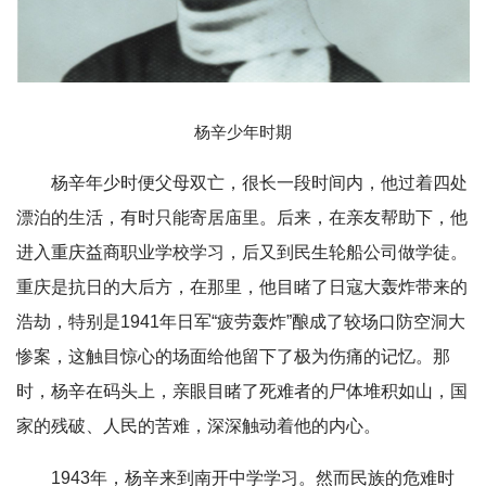
杨辛少年时期
杨辛年少时便父母双亡，很长一段时间内，他过着四处
漂泊的生活，有时只能寄居庙里。后来，在亲友帮助下，他
进入重庆益商职业学校学习，后又到民生轮船公司做学徒。
重庆是抗日的大后方，在那里，他目睹了日寇大轰炸带来的
浩劫，特别是1941年日军“疲劳轰炸”酿成了较场口防空洞大
惨案，
这触目惊心的场面给他留下了极为伤痛的记忆。
那
时，杨辛在码头上，亲眼目睹了死难者的尸体堆积如山，国
家的残破、人民的苦难，深深触动着他的内心。
1943年，杨辛来到南开中学学习。然而民族的危难时