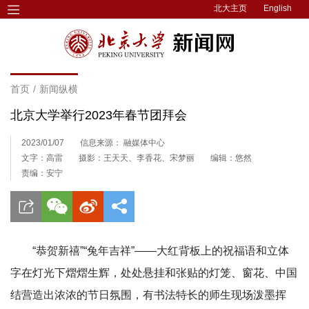
北大主页
English
首页
/
新闻纵横
北京大学举行2023年春节团拜会
2023/01/07
信息来源： 融媒体中心
文字：高雷
摄影：王天天、李香花、宋梦丽
编辑：悠然
责编：安宁
“恭贺新禧”“兔年吉祥”——大红背板上的祝福语和立体
字在灯光下熠熠生辉，处处悬挂和张贴的灯笼、窗花、中国
结营造出浓浓的节日氛围，有书法特长的师生现场泼墨挥