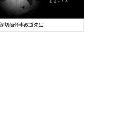
深切缅怀李政道先生
扎实开展树立和践行
育