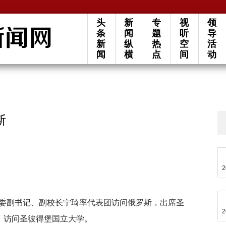
头
新
专
视
领
条
闻
题
听
导
新
纵
热
空
活
闻
横
点
间
动
斯
2
大学党委副书记、副校长宁琦率代表团访问俄罗斯，出席圣
2
，访问圣彼得堡国立大学。