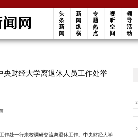
头
新
专
视
领
条
闻
题
听
导
新
纵
热
空
活
闻
横
点
间
动
中央财经大学离退休人员工作处举
2
苗
2
员工作处一行来校调研交流离退休工作。中央财经大学