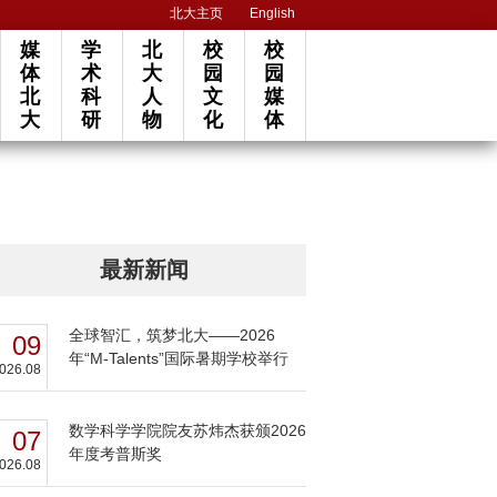
北大主页
English
媒
学
北
校
校
体
术
大
园
园
北
科
人
文
媒
大
研
物
化
体
最新新闻
全球智汇，筑梦北大——2026
09
年“M-Talents”国际暑期学校举行
026.08
数学科学学院院友苏炜杰获颁2026
07
年度考普斯奖
026.08