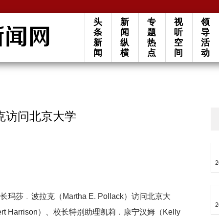
头
新
专
视
领
条
闻
题
听
导
新
纵
热
空
活
闻
横
点
间
动
克访问北京大学
2
莎﹒波拉克（Martha E. Pollack）访问北京大
2
 Harrison）、校长特别助理凯莉﹒康宁汉姆（Kelly