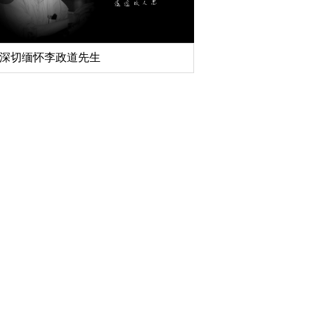
深切缅怀李政道先生
扎实开展树立和践行
育