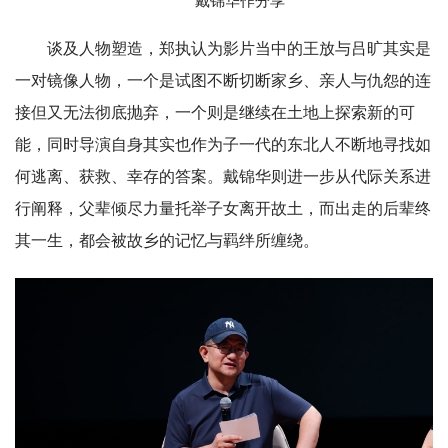
戴锦华作分享
谈及人物塑造，郑执认为影片当中的王放与吕旷其实是
一对镜像人物，一个是试图不断切断家乡、亲人与仇怨的连
接但又无法彻底抛弃，一个则是继续在土地上探索新的可
能，同时导演自身其实也作为子一代的东北人不断地寻找如
何逃离、获救、幸存的答案。戴锦华则进一步从代际关系进
行阐释，父辈倾尽力量托举子女离开故土，而出走的后辈终
其一生，都会被故乡的记忆与羁绊所缠绕。