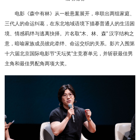
电影《森中有林》从一桩悬案展开，串联出两组家庭、
三代人的命运纠葛，在东北地域语境下描摹普通人的生活困
境、情感羁绊与逃离抉择。片名取“木、林、森” 汉字结构之
意，暗喻家族成员彼此牵绊、命运交织的关系。影片入围第
十六届北京国际电影节“天坛奖”主竞赛单元，并斩获最佳男
主角和最佳男配角两项大奖。