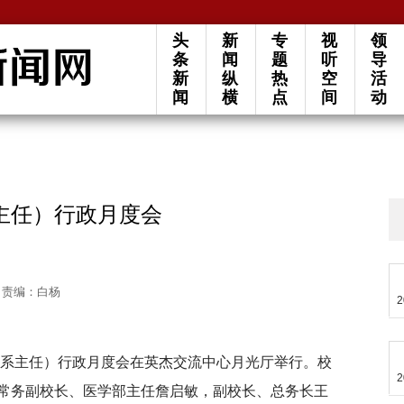
头
新
专
视
领
条
闻
题
听
导
新
纵
热
空
活
闻
横
点
间
动
主任）行政月度会
责编：白杨
2
长（系主任）行政月度会在英杰交流中心月光厅举行。校
2
常务副校长、医学部主任詹启敏，副校长、总务长王