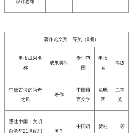
设计思维
著作论文奖二等奖（8项）
申报成果名
受理范
申报
成果类型
等级
称
围
者
中唐古诗的尚奇
中国语
葛晓
二等
著作
之风
言文学
音
奖
重述中国：文明
中国语
贺桂
二等
自觉与21世纪思
著作