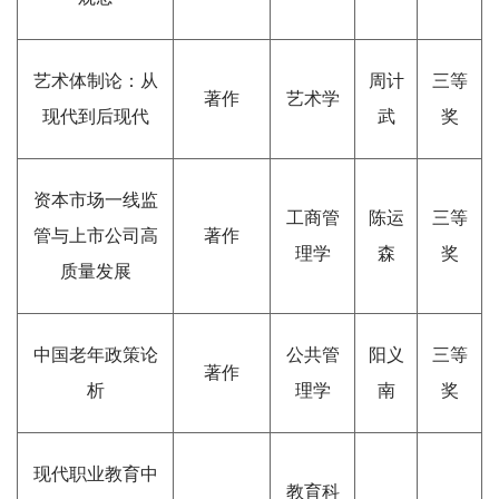
艺术体制论：从
周计
三等
著作
艺术学
现代到后现代
武
奖
资本市场一线监
工商管
陈运
三等
管与上市公司高
著作
理学
森
奖
质量发展
中国老年政策论
公共管
阳义
三等
著作
析
理学
南
奖
现代职业教育中
教育科