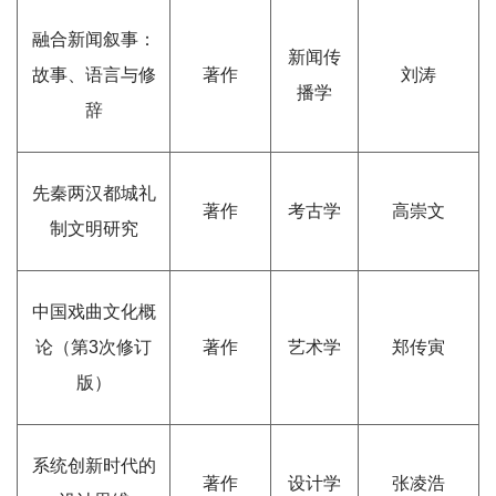
融合新闻叙事：
新闻传
故事、语言与修
著作
刘涛
播学
辞
先秦两汉都城礼
著作
考古学
高崇文
制文明研究
中国戏曲文化概
论（第3次修订
著作
艺术学
郑传寅
版）
系统创新时代的
著作
设计学
张凌浩