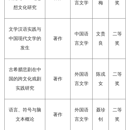
言文学
梅
奖
想文化研究
文学汉语实践与
中国语
文贵
二等
中国现代文学的
著作
言文学
良
奖
发生
古希腊悲剧在中
外国语
陈戎
二等
国的跨文化戏剧
著作
言文学
女
奖
实践研究
语言、符号与脑
外国语
聂珍
二等
著作
文本概论
言文学
钊
奖