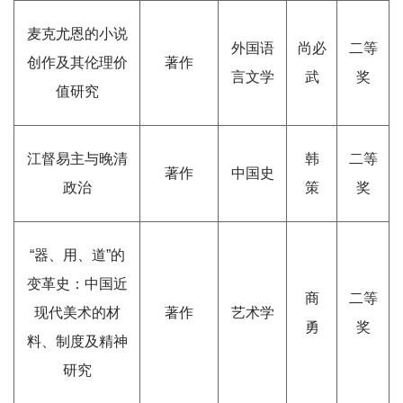
麦克尤恩的小说
外国语
尚必
二等
创作及其伦理价
著作
言文学
武
奖
值研究
江督易主与晚清
韩
二等
著作
中国史
政治
策
奖
“器、用、道”的
变革史：中国近
商
二等
现代美术的材
著作
艺术学
勇
奖
料、制度及精神
研究