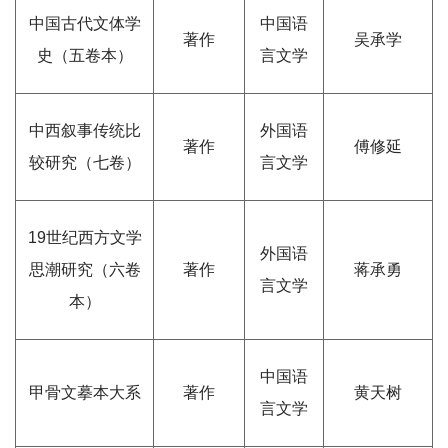
中国古代文体学
中国语
著作
吴承学
史（五卷本）
言文学
中西叙事传统比
外国语
著作
傅修延
较研究（七卷）
言文学
19世纪西方文学
外国语
思潮研究（六卷
著作
蒋承勇
言文学
本）
中国语
甲骨文摹本大系
著作
黄天树
言文学