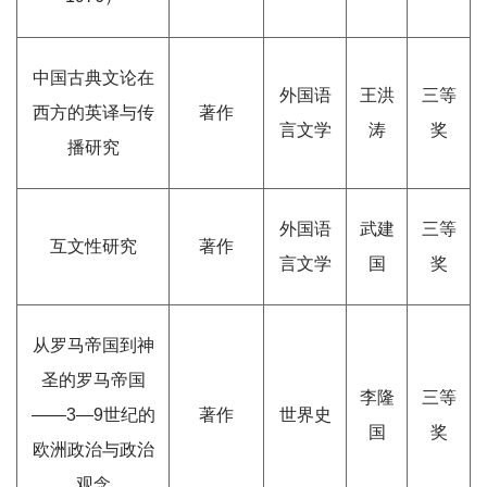
中国古典文论在
外国语
王洪
三等
西方的英译与传
著作
言文学
涛
奖
播研究
外国语
武建
三等
互文性研究
著作
言文学
国
奖
从罗马帝国到神
圣的罗马帝国
李隆
三等
——3—9世纪的
著作
世界史
国
奖
欧洲政治与政治
观念