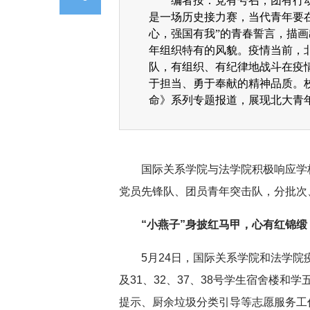
编者按：党有号召，团有行
是一场历史接力赛，当代青年要
心，强国有我”的青春誓言，描
年组织特有的风貌。疫情当前，
队，有组织、有纪律地战斗在疫
于担当、勇于奉献的精神品质。
命》系列专题报道，展现北大青
国际关系学院与法学院积极响应学
党员先锋队、团员青年突击队，分批次
“小燕子”身披红马甲，心有红锦缎
5月24日，国际关系学院和法学
及31、32、37、38号学生宿舍楼
提示、厨余垃圾分类引导等志愿服务工