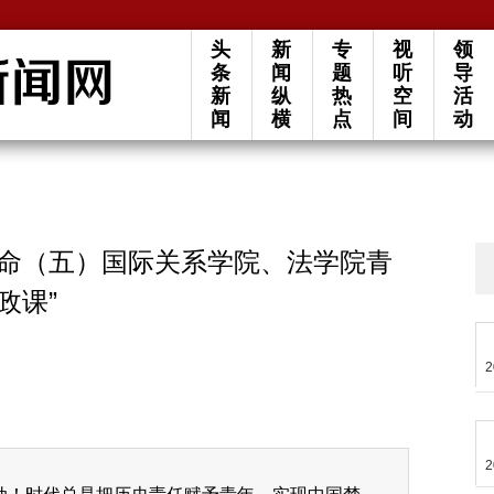
头
新
专
视
领
条
闻
题
听
导
新
纵
热
空
活
闻
横
点
间
动
使命（五）国际关系学院、法学院青
政课”
2
2