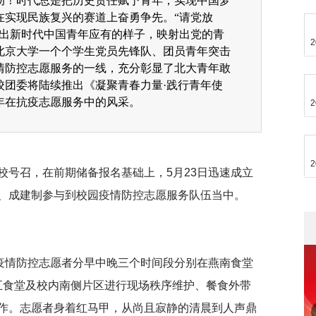
动！时代总是把历史责任赋予青年，实现中国梦
在实现民族复兴的赛道上奋勇争先。“请党放
画出新时代中国青年应有的样子，映射出党的青
2
北京大学一个个学生党员先锋队、团员青年突击
情防控志愿服务的一线，充分彰显了北大青年敢
校团委将陆续推出《凝聚青春力量·践行青年使
年在抗疫志愿服务中的风采。
2
2
校号召，在前期储备报名基础上，5月23日迅速成立
、成建制参与到校园疫情防控志愿服务队伍当中。
院疫情防控志愿者分早中晚三个时间段分别在燕南食堂
和学五食堂及校内南侧片区进行现场秩序维护、餐食外带
作。志愿者身着红马甲，从尚且寂静的清晨到人声鼎