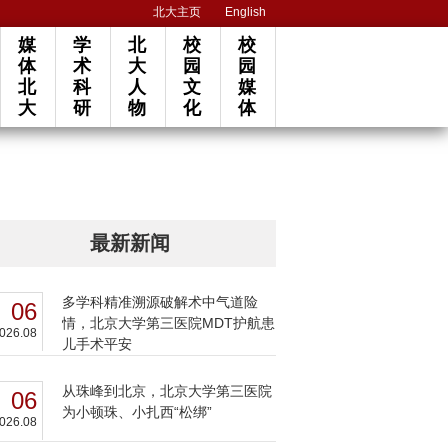
北大主页
English
媒
学
北
校
校
体
术
大
园
园
北
科
人
文
媒
大
研
物
化
体
最新新闻
多学科精准溯源破解术中气道险
06
情，北京大学第三医院MDT护航患
026.08
儿手术平安
从珠峰到北京，北京大学第三医院
06
为小顿珠、小扎西“松绑”
026.08