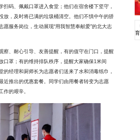
学扫码、佩戴口罩进入食堂；他们在宿舍楼下坚守，
投放，及时将已满的垃圾桶清空。他们不惧中午的骄
志愿服务岗位，生动展现“用我智慧奉献爱”的北大志
深切缅怀李政道先生
育
观察、耐心引导、友善提醒，有的值守在门口，提醒
放口罩；有的维持排队秩序，提醒大家确保1米间
堂的经理和厨师长为志愿者们送来了水和消毒纸巾，
最近推出的优惠套餐。同学们由用餐者转变为志愿
工作的艰辛。