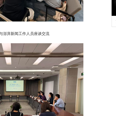
深切缅怀李政道先生
育
与澎湃新闻工作人员座谈交流