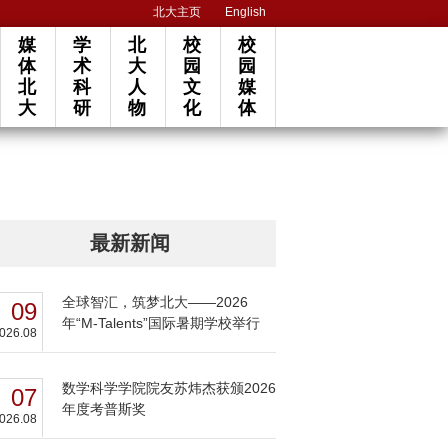
北大主页
English
媒
学
北
校
校
体
术
大
园
园
北
科
人
文
媒
大
研
物
化
体
最新新闻
全球智汇，筑梦北大——2026
09
年“M-Talents”国际暑期学校举行
026.08
数学科学学院院友苏炜杰获颁2026
07
年度考普斯奖
026.08