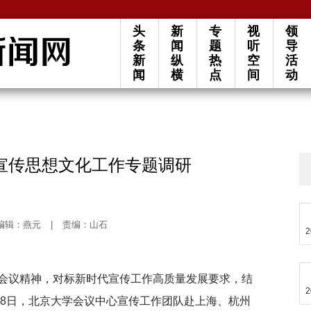
头
新
专
视
领
条
闻
题
听
导
新
纵
热
空
活
闻
横
点
间
动
宣传思想文化工作专题调研
编辑：燕元
|
责编：山石
2
会议精神，对标新时代宣传工作高质量发展要求，结
2
18日，北京大学会议中心宣传工作团队赴上海、杭州