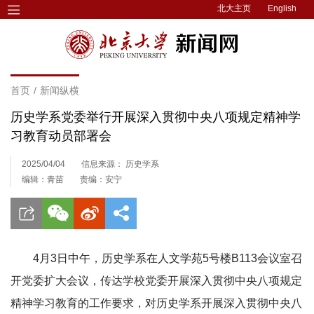
北大主页
English
首页
/
新闻纵横
历史学系党委举行开展深入贯彻中央八项规定精神学
习教育动员部署会
2025/04/04
信息来源： 历史学系
编辑：青苗
责编：安宁
4月3日中午，历史学系在人文学苑5号楼B113会议室召
开党委扩大会议，传达学校党委开展深入贯彻中央八项规定
精神学习教育的工作要求，对历史学系开展深入贯彻中央八