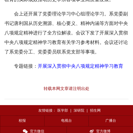
会上还开展了党委理论学习中心组理论学习。系党委副
书记唐利国从历史溯源、核心要义、精神内涵等方面对中央
八项规定精神进行了全方位解读。会议下发了开展深入贯彻
中央八项规定精神学习教育有关学习参考材料。会议还讨论
了系党委分工、党委委员联系党支部等事项。
专题链接：
开展深入贯彻中央八项规定精神学习教育
转载本网文章请注明出处
友情链接：
医学部
|
深研院
|
招生网
校报
电视台
广播台
官方微信
官方微博