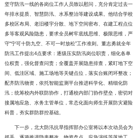
坚守防汛一线的各岗位工作人员致以慰问，充分肯定过去一
年排水提质、智慧防汛、水系整治等建设成果。他结合学校
多校区布局、老旧楼宇分散、地下空间密布、在建工程点位
多等客观风险隐患，要求全员树牢底线思维、极限思维，严
守“宁可十防九空、不可一时放松”工作准则。
董志勇就全年
防汛工作提出4点要求：逐级压实防汛岗位职责，细化各单
位权责，强化督查问责；全覆盖开展隐患排查，紧盯地下空
间、低洼区域、施工场地等关键点位，落实台账闭环整改；
配齐防汛物资，依托智能监测平台推进科学化、精细化防
汛；统筹校内外联防协作，打通校内部门协作壁垒，密切对
接属地应急、水务主管单位，常态化面向师生开展防灾避险
科普，夯实群防群控基础。
下一步，北大防汛抗旱指挥部办公室将以本次动员会为
抓手，逐项推进隐患整改、物资盘点、应急演练等落地工