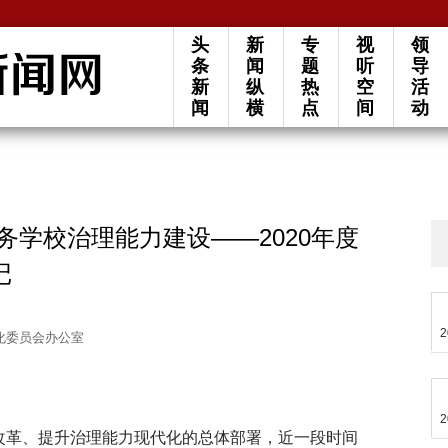
头
新
专
视
领
条
闻
题
听
导
新
纵
热
空
活
闻
横
点
间
动
务学校治理能力建设——2020年度
记
2
化委员会办公室
2
”改革、提升治理能力现代化的总体部署，近一段时间