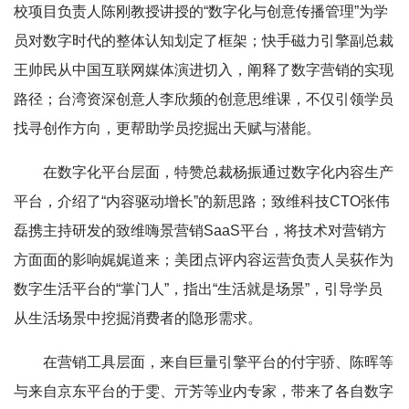
校项目负责人陈刚教授讲授的“数字化与创意传播管理”为学
员对数字时代的整体认知划定了框架；快手磁力引擎副总裁
王帅民从中国互联网媒体演进切入，阐释了数字营销的实现
路径；台湾资深创意人李欣频的创意思维课，不仅引领学员
找寻创作方向，更帮助学员挖掘出天赋与潜能。
在数字化平台层面，特赞总裁杨振通过数字化内容生产
平台，介绍了“内容驱动增长”的新思路；致维科技CTO张伟
磊携主持研发的致维嗨景营销SaaS平台，将技术对营销方
方面面的影响娓娓道来；美团点评内容运营负责人吴荻作为
数字生活平台的“掌门人”，指出“生活就是场景”，引导学员
从生活场景中挖掘消费者的隐形需求。
在营销工具层面，来自巨量引擎平台的付宇骄、陈晖等
与来自京东平台的于雯、亓芳等业内专家，带来了各自数字