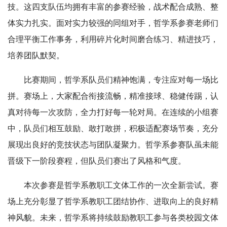
技。这四支队伍均拥有丰富的参赛经验，战术配合成熟、整
体实力扎实。面对实力较强的同组对手，
哲学系
参赛老师们
合理平衡工作事务，利用碎片化时间磨合练习、精进技巧，
培养团队默契。
比赛期间，
哲学系
队员们精神饱满，专注应对每一场比
拼。赛场上，大家配合衔接流畅，精准接球、稳健传踢，认
真对待每一次攻防，全力打好每一轮对局。在连续的小组赛
中，队员们相互鼓励、敢打敢拼，积极适配赛场节奏，充分
展现出良好的竞技状态与团队凝聚力。哲学系参赛队
虽未能
晋级下一阶段赛程，但队员们赛出了风格和气度。
本次参赛是
哲学系
教职工文体工作的一次全新尝试。赛
场上充分彰显了哲学系教职工团结协作、进取向上的良好精
神风貌。未来，哲学系将持续鼓励教职工参与各类校园文体