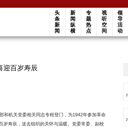
头
新
专
视
领
条
闻
题
听
导
新
纵
热
空
活
闻
横
点
间
动
喜迎百岁寿辰
2
部和机关党委相关同志专程登门，为1942年参加革命
2
百岁寿辰，送去组织的关怀与温暖。党委常委、副校