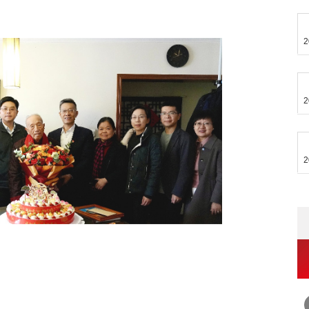
2
2
2