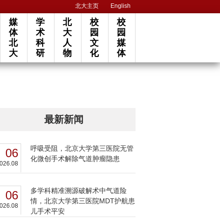
北大主页
English
媒
学
北
校
校
体
术
大
园
园
北
科
人
文
媒
大
研
物
化
体
最新新闻
呼吸受阻，北京大学第三医院无管
06
化微创手术解除气道肿瘤隐患
026.08
多学科精准溯源破解术中气道险
06
情，北京大学第三医院MDT护航患
026.08
儿手术平安