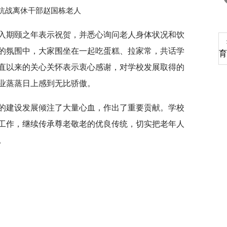
抗战离休干部赵国栋老人
入期颐之年表示祝贺，并悉心询问老人身体状况和饮
深切缅怀李政道先生
的氛围中，大家围坐在一起吃蛋糕、拉家常，共话学
育
直以来的关心关怀表示衷心感谢，对学校发展取得的
业蒸蒸日上感到无比骄傲。
的建设发展倾注了大量心血，作出了重要贡献。学校
工作，继续传承尊老敬老的优良传统，切实把老年人
。
本网文章请注明出处