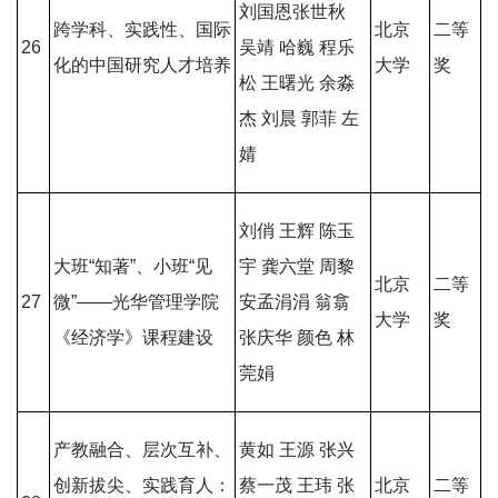
刘国恩张世秋
跨学科、实践性、国际
北京
二等
26
吴靖 哈巍 程乐
化的中国研究人才培养
大学
奖
松 王曙光 余淼
杰 刘晨 郭菲 左
婧
刘俏 王辉 陈玉
大班“知著”、小班“见
宇 龚六堂 周黎
北京
二等
27
微”——光华管理学院
安孟涓涓 翁翕
大学
奖
《经济学》课程建设
张庆华 颜色 林
莞娟
产教融合、层次互补、
黄如 王源 张兴
创新拔尖、实践育人：
蔡一茂 王玮 张
北京
二等