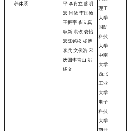
养体系
平 李肯立 廖明
理工
宏 肖侬 李国徽
大学
王振宇 崔立真
国防
耿新 洪玫 龚怡
科技
宏陈铭松 杨博
大学
李兵 文俊浩 宋
中南
庆国李青山 姚
大学
绍文
西北
工业
大学
电子
科技
大学
南开