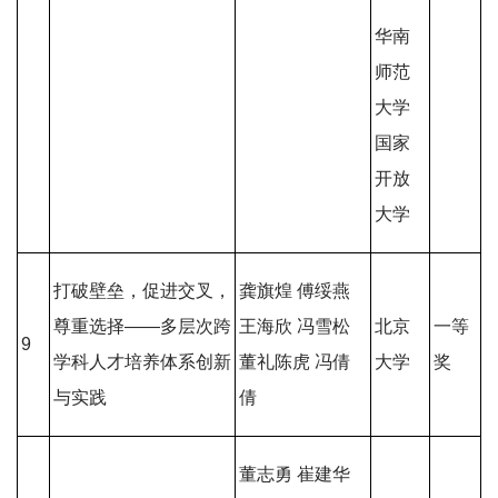
华南
师范
大学
国家
开放
大学
打破壁垒，促进交叉，
龚旗煌 傅绥燕
尊重选择——多层次跨
王海欣 冯雪松
北京
一等
9
学科人才培养体系创新
董礼陈虎 冯倩
大学
奖
与实践
倩
董志勇 崔建华