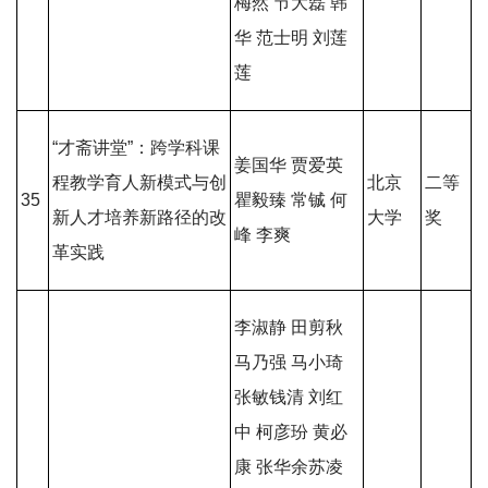
梅然 节大磊 韩
华 范士明 刘莲
莲
“才斋讲堂”：跨学科课
姜国华 贾爱英
程教学育人新模式与创
北京
二等
35
瞿毅臻 常铖 何
新人才培养新路径的改
大学
奖
峰 李爽
革实践
李淑静 田剪秋
马乃强 马小琦
张敏钱清 刘红
中 柯彦玢 黄必
康 张华余苏凌