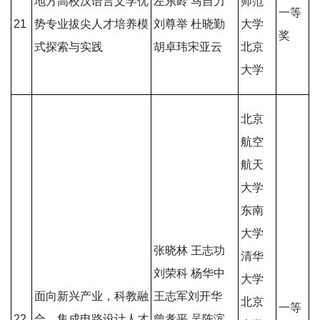
地方高校汉语言文学优
左东岭 马自力
师范
一等
21
势专业拔尖人才培养模
刘尊举 杜晓勤
大学
奖
式探
索与实践
胡卓玮宋亚云
北京
大学
北京
航空
航天
大学
东南
大学
张晓林 王志功
清华
刘荣科 杨华中
大学
面向新兴产业，科教融
王志军刘开华
北京
一等
22
合，集成电路设计人才
曾孝平 吴陈滨