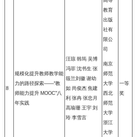
高等
教育
出版
社有
限公
司
汪琼 韩筠 吴博
南京
冯菲 沈书生 张
规模化提升教师教学能
师范
筱兰刘徽 谢幼
力的路径探索——“教
大学
一等
8
如 尚俊杰 焦建
师能力提升 MOOC”八
西北
奖
利 张冉 张忠月
年实践
师范
高瑜珊 王宇 刘
大学
玲 李雪言
浙江
大学