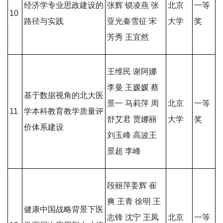
经济学专业思政建设的
张辉 锁凌燕 张
北京
一等
10
路径与实践
亚光秦雪征 宋
大学
奖
芳秀 王宜然
王维民 谢阿娜
李曼 王媛媛 蔡
基于数据视角的北大医
景一 马莉萍 周
北京
一等
11
学本科教育教学质量评
舒艾君 贾娜丽
大学
奖
价体系建设
刘玉峰 高波王
景超 李峰
段丽萍姜辉 崔
爽 王青 徐明 王
健康中国战略背景下医
志锋 沈宁 王凤
北京
一等