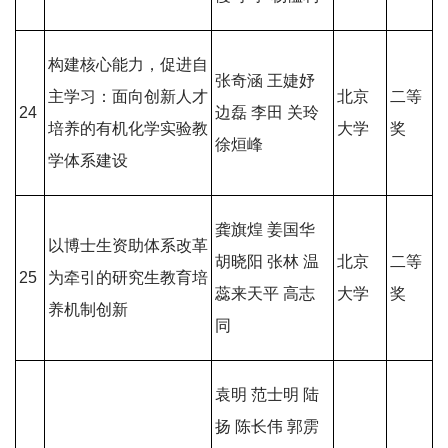
构建核心能力，促进自
张奇涵 王婕妤
主学习：面向创新人才
北京
二等
24
边磊 李田 关玲
培养的有机化学实验教
大学
奖
徐烜峰
学体系建设
龚旗煌 姜国华
以博士生资助体系改革
胡晓阳 张林 温
北京
二等
25
为牵引的研究生教育培
蕊来天平 高志
大学
奖
养机制创新
同
袁明 范士明 陆
扬 陈长伟 郭雳