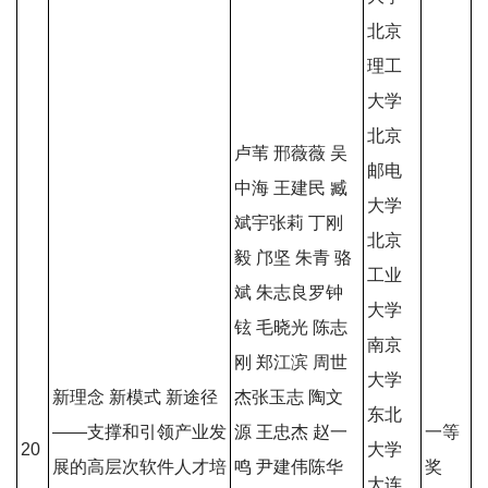
北京
理工
大学
北京
卢苇 邢薇薇 吴
邮电
中海 王建民 臧
大学
斌宇张莉 丁刚
北京
毅 邝坚 朱青 骆
工业
斌 朱志良罗钟
大学
铉 毛晓光 陈志
南京
刚 郑江滨 周世
大学
新理念 新模式 新途径
杰张玉志 陶文
东北
——支撑和引领产业发
源 王忠杰 赵一
一等
20
大学
展的
高层次软件人才培
鸣 尹建伟陈华
奖
大连