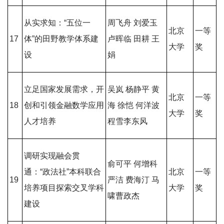
从实求知：“五位一
周飞舟 刘爱玉
北京
一等
17
体”的田野教学体系建
卢晖临 田耕 王
大学
奖
设
娟
立足国家发展需求，开
吴岚 杨静平 黄
北京
一等
18
创和引领金融数学应用
海 徐恺 何洋波
大学
奖
人才培养
程雪李东风
调研实现融会贯
俞可平 何增科
通：“政法社”本科联合
北京
一等
19
严洁 费海汀 马
培养项目探索交叉学科
大学
奖
啸曹政杰
建设