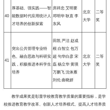
厚基础、强实践——智
房祥忠 艾明要
北京
二等
40
能数据时代应用统计人
邓明华 耿直 李
大学
奖
才培养的创新探索
东风
田凯 严洁 赵成
突出公共管理专业特
根 白智立 包万
色、融合思政与科研实
超 句华白彦 宋
北京
二等
41
践，积极推进本科学生
磊 杨立华 黄璜
大学
奖
培养
万鹏飞 沈体雁
刘伦 曲晓妍
教学成果奖是彰显学校教育教学质量的重要指标，是学
校推进教育教学改革、创新人才培养模式、提高人才培养质