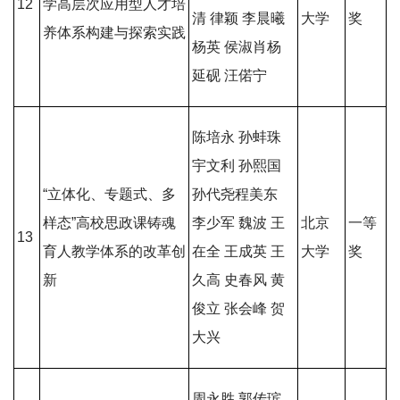
12
学高层次应用型人才培
清 律颖 李晨曦
大学
奖
养体系构建与探索实践
杨英 侯淑肖杨
延砚 汪偌宁
陈培永 孙蚌珠
宇文利 孙熙国
“立体化、专题式、多
孙代尧程美东
样态”高校思政课铸魂
李少军 魏波 王
北京
一等
13
育人教学体系的改革创
在全 王成英 王
大学
奖
新
久高 史春风 黄
俊立 张会峰 贺
大兴
周永胜 郭传瑸