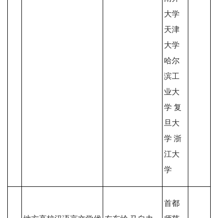
大学
天津
大学
哈尔
滨工
业大
学 复
旦大
学 浙
江大
学
首都