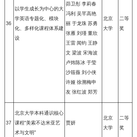
茆卫彤 李莉春
以学生成长为中心的大
冯利 吴芊高艳
学英语专题化、模块
北京
二等
36
丽 于龙珠 苏勇
化、多样化课程体系建
大学
奖
张雁 刘瑾 董欣
设
王雷 闻钧 王静
文 梁波 宋海波
卢炜陈冰 于莹
沙筱薇 刘小侠
许娅 徐溯梅申
友 张红波 郑芳
北京大学本科通识核心
北京
二等
37
课程“美索不达米亚艺
贾妍
大学
奖
术与文明”