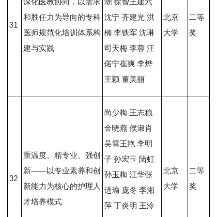
深化医教协同，以需求
潮 徐智王建六
和胜任力为导向的专科
沈宁 齐建光 洪
北京
二等
31
医师规范化培训体系构
楠 李铁军 沈琳
大学
奖
建与实践
司天梅 李蓉 汪
偌宁崔爽 李烨
王颖 董美丽
尚少梅 王志稳
金晓燕 侯淑肖
吴雪王艳 李明
重温度、精专业、强创
子 孙宏玉 陆虹
新——以专业素养和创
北京
二等
孙玉梅 江华张
32
新能力为核心的护理人
大学
奖
进瑜 庞冬 李湘
才培养模式
萍 丁炎明 王泠