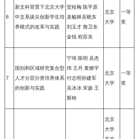
新文科背景下北京大学
贺桂梅 陈平原
北京
一等
6
中文系拔尖创新学生培
袁毓林吴晓东
大学
奖
养模式的改革与实践
刘玉才 詹卫东
金锐 程苏东
宁琦 陈明 吴杰
国别和区域研究复合型
伟 王丹 黄燎宇
北京
一等
7
人才分层分类培养体系
付志明孙建军
大学
奖
的创新与实践
吴冰冰 宋扬 王
斯秧
北京
大学