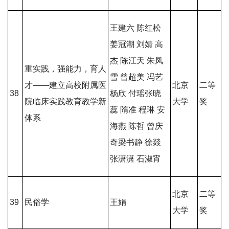
王建六 陈红松
姜冠潮 刘婧 高
杰 陈江天 朱凤
重实践，强能力，育人
雪 曾超美 冯艺
才——建立高校附属医
北京
二等
38
杨欣 付瑶张晓
院临床实践教育教学新
大学
奖
蕊 隋准 程琳 安
体系
海燕 陈哲 曾庆
奇梁书静 徐燚
张潇潇 石淑宵
北京
二等
39
民俗学
王娟
大学
奖