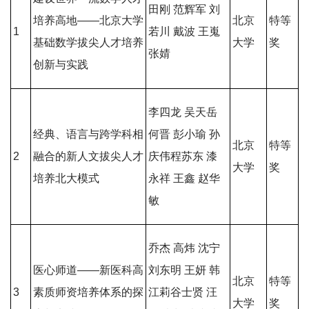
田刚 范辉军 刘
培养高地——北京大学
北京
特等
1
若川 戴波 王嵬
基础数学拔尖人才培养
大学
奖
张婧
创新与实践
李四龙 吴天岳
经典、语言与跨学科相
何晋 彭小瑜 孙
北京
特等
2
融合的新人文拔尖人才
庆伟程苏东 漆
大学
奖
培养北大模式
永祥 王鑫 赵华
敏
乔杰 高炜 沈宁
医心师道——新医科高
刘东明 王妍 韩
北京
特等
3
素质师资培养体系的探
江莉谷士贤 汪
大学
奖