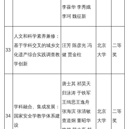
李葆华 李秀娥
李珂 魏征新
人文和科学素养兼修：
基于学科交叉的城乡文
汪芳 陈彦光 冯
北京
二等
33
化遗产综合实践调查教
健 贾金柱
大学
奖
学创新
唐士其 祁昊天
归泳涛 于铁军
王缉思王逸舟
学科融合、集成发展：
张海滨 张清敏
北京
二等
34
国家安全学教学体系建
查道炯 董昭华
大学
奖
设