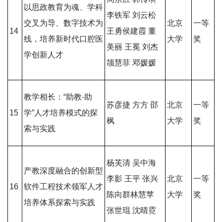
以思政教育为魂、学科
李铁军 刘云松
交叉为导、数字技术为
北京
一等
14
王勇侯建霞 董
线，培养新时代口腔医
大学
奖
美丽 王冕 刘杰
学创新人才
颉慧菲 邓媛媛
教学相长：“助教-助
苏彦捷 方方 邵
北京
一等
15
学”人才培养模式的探
枫
大学
奖
索与实践
杨芙清 吴中海
产教深度融合的创新型
李影 王平 张兴
北京
一等
16
软件工程技术领军人才
陈向群林慧苹
大学
奖
培养体系探索与实践
张世琨 沈晴霓