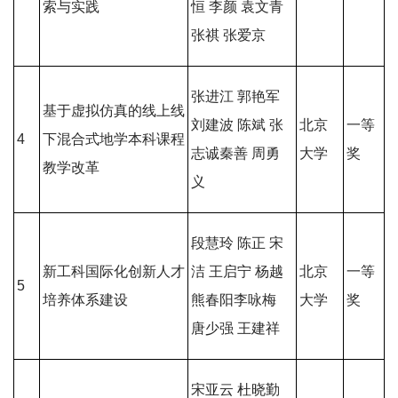
索与实践
恒 李颜 袁文青
张祺 张爱京
张进江 郭艳军
基于虚拟仿真的线上线
刘建波 陈斌 张
北京
一等
4
下混合式地学本科课程
志诚秦善 周勇
大学
奖
教学改革
义
段慧玲 陈正 宋
新工科国际化创新人才
洁 王启宁 杨越
北京
一等
5
培养体系建设
熊春阳李咏梅
大学
奖
唐少强 王建祥
宋亚云 杜晓勤