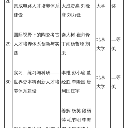
28
集成电路人才培养体系
大成贾嵩 刘晓
大学
奖
建设
彦 刘力锋
国际视野下的陶瓷考古
秦大树 崔剑锋
北京
二等
29
人才培养体系创新与实
丁雨杨哲峰 刘
大学
奖
践
未
实习、练习与科研——
李维 彭小瑜 董
北京
二等
30
世界史本科创新人才培
经胜 李隆国 唐
大学
奖
养体系建设
利国庄宇
姜辉 杨英 段丽
萍 毛节明 李海