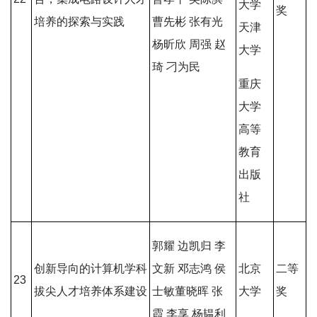
大学
奖
培养的
探索与实践
曹先彬 张有光
天津
杨昕欣 周强 赵
大学
琦 刁为民
重庆
大学
高等
教育
出版
社
郭耀 边凯归 李
创新导向的计算机学科
文新 邓志鸿 侯
北京
二等
23
拔尖人才培养体系建设
士敏董晓晖 张
大学
奖
霞 李享 杨韫利