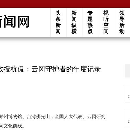
头
新
专
视
领
条
闻
题
听
导
新
纵
热
空
活
闻
横
点
间
动
教授杭侃：云冈守护者的年度记录
2
郑州博物馆、台湾佛光山，全国人大代表、云冈研究
2
冈文化前线。