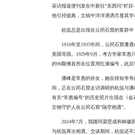
采访报道便刊发在中新社“东西问”栏
他引经据典，文稿中洋洋洒洒尽显其学
杭侃总是出现在云冈石窟的客群中
1910年至1935年间，云冈石
美国等国。1929年9月，考古学家常
的96颗佛首所在位置用红漆编号，此后
潘峰是常惠的孙女，她在得知爷爷
间，正在云冈石窟走访调研的杭侃与潘峰
有关“常惠编号”的历史照片出现在《
文物守护人在云冈石窟“隔空相遇”。
2024年7月，我随同梁思成和林
与杭侃再次相遇。交谈期间，杭侃还不