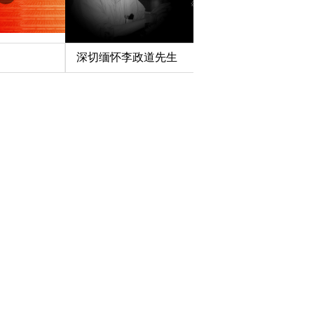
深切缅怀李政道先生
扎实开展树立和践行
育