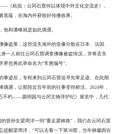
目——《杭侃：云冈石窟何以体现中外文化交流史》。
者底蕴，在海内外获较好传播效果。
，他和潘峰就是如此偶遇。
窟遭遇佛像盗凿，这些流失海外的造像分散在日本、法国、
惠只身一人前往云冈石窟调查佛像被盗情况，并将丢失
学界也将此举命名为“常惠编号”。
的事迹后，专程来到云冈石窟追寻先辈足迹。在此期
偶遇，让那段近百年前的往事变得鲜活。2024年，
金石不朽——圆明园与云冈文物寻护纪》展览中，几代
徽因的曾孙女梁周洋一同“重走梁林路”，我们在云冈石窟
忘提醒梁周洋，“可以去看一下第38窟，当年林徽因在