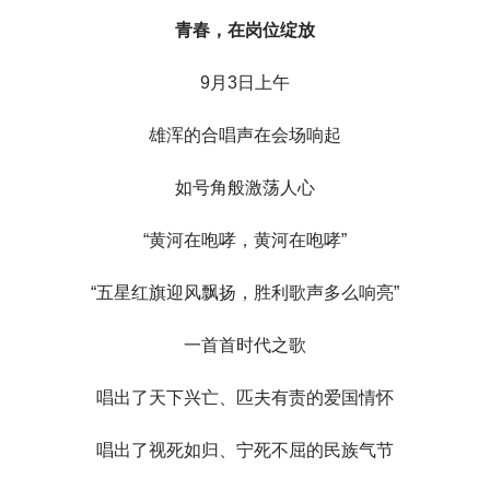
青春，在岗位绽放
9月3日上午
雄浑的合唱声在会场响起
如号角般激荡人心
“黄河在咆哮，黄河在咆哮”
“五星红旗迎风飘扬，胜利歌声多么响亮”
一首首时代之歌
唱出了天下兴亡、匹夫有责的爱国情怀
唱出了视死如归、宁死不屈的民族气节