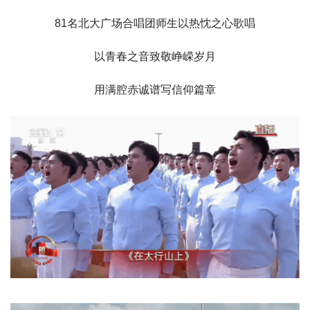
81名北大广场合唱团师生以热忱之心歌唱
以青春之音致敬峥嵘岁月
用满腔赤诚谱写信仰篇章