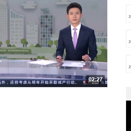
2
2
2