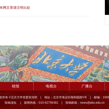
本网文章请注明出处
行正确政绩观学习教
北京大学管理质效年
校报
电视台
广播台
权所有 ©北京大学党委宣传部
|
地址：北京市海淀区颐和园路5号
|
邮编：1008
投稿须知
|
新闻热线：010-62756381
|
投稿邮箱：news@pku.edu.cn