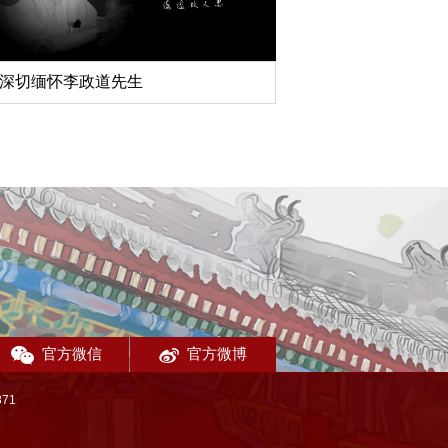
深切缅怀李政道先生
扎实开展树立和践行
育
官方微信
官方微博
71