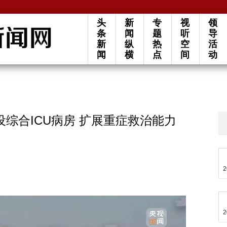
头
新
专
视
领
条
闻
题
听
导
新
纵
热
空
活
闻
横
点
间
动
综合ICU病房 扩展重症救治能力
2
2