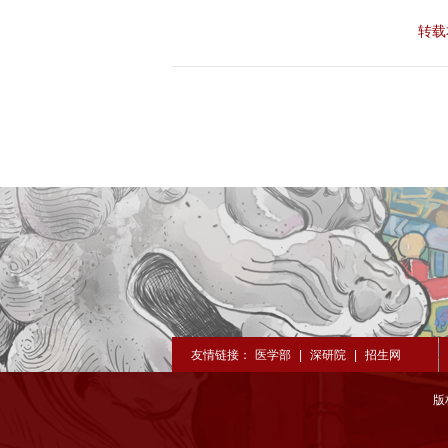
转载
深切缅怀李政道先生
扎实开展树立和践
育
友情链接：
医学部
|
深研院
|
招生网
版