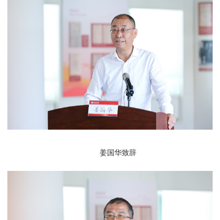
姜国华致辞