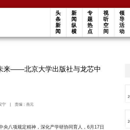
头
新
专
视
领
条
闻
题
听
导
新
纵
热
空
活
闻
横
点
间
动
未来——北京大学出版社与龙芯中
2
安宁
|
责编：燕元
2
中央八项规定精神，深化产学研协同育人，6月17日