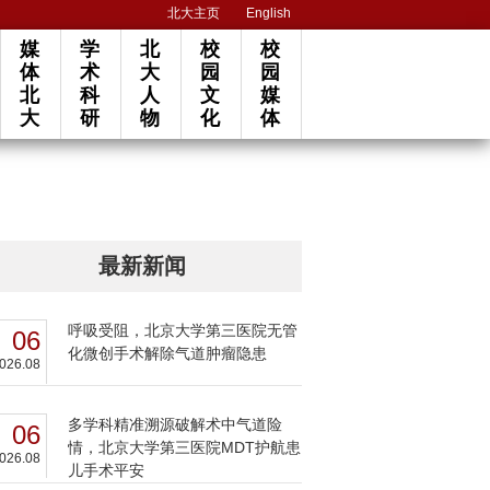
北大主页
English
媒
学
北
校
校
体
术
大
园
园
北
科
人
文
媒
大
研
物
化
体
最新新闻
呼吸受阻，北京大学第三医院无管
06
化微创手术解除气道肿瘤隐患
026.08
多学科精准溯源破解术中气道险
06
情，北京大学第三医院MDT护航患
026.08
儿手术平安