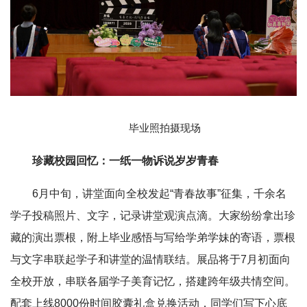
毕业照拍摄现场
珍藏校园回忆：一纸一物诉说岁岁青春
6月中旬，讲堂面向全校发起“青春故事”征集，千余名
学子投稿照片、文字，记录讲堂观演点滴。大家纷纷拿出珍
藏的演出票根，附上毕业感悟与写给学弟学妹的寄语，票根
与文字串联起学子和讲堂的温情联结。展品将于7月初面向
全校开放，串联各届学子美育记忆，搭建跨年级共情空间。
配套上线8000份时间胶囊礼盒兑换活动，同学们写下心底