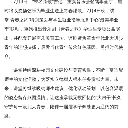
7月3日，“未名弦歌”吉他二重奏音乐会登陆李莹厅，届
时将以悠扬弦乐为毕业生送上青春骊歌。7月4日晚，讲
堂“青春之约”特别策划与学生就业指导服务中心“最美毕业
季”联动，重磅推出音乐剧《青春之歌》毕业生专场公益演
出，并配套开展声乐美育工坊。该剧聚焦革命年代北大进步
青年的理想抉择，启发当代青年传承红色基因、勇担时代使
命。
讲堂持续深耕校园文化建设与美育实践，不断丰富适配
师生的文化活动，为落实立德树人根本任务贡献力量。未
来，讲堂将继续吸纳师生建议，优化活动策划，以包容温暖
的姿态留存燕园温情，让这座承载无数回忆的“大房子”长久
守护每一段北大青春，陪伴一届届学子奔赴更为辽阔的前
路。