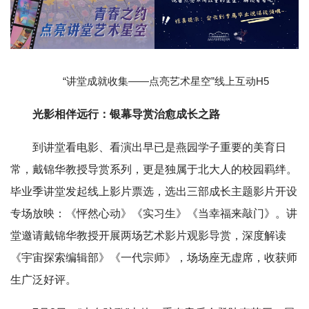
“讲堂成就收集——点亮艺术星空”线上互动H5
光影相伴远行：银幕导赏治愈成长之路
到讲堂看电影、看演出早已是燕园学子重要的美育日
常，戴锦华教授导赏系列，更是独属于北大人的校园羁绊。
毕业季讲堂发起线上影片票选，选出三部成长主题影片开设
专场放映：《怦然心动》《实习生》《当幸福来敲门》。讲
堂邀请戴锦华教授开展两场艺术影片观影导赏，深度解读
《宇宙探索编辑部》《一代宗师》，场场座无虚席，收获师
生广泛好评。