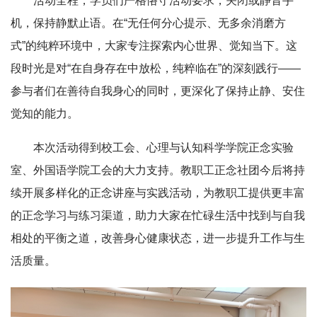
活动全程，学员们严格恪守活动要求，关闭或静音手
机，保持静默止语。在“无任何分心提示、无多余消磨方
式”的纯粹环境中，大家专注探索内心世界、觉知当下。这
段时光是对“在自身存在中放松，纯粹临在”的深刻践行——
参与者们在善待自我身心的同时，更深化了保持止静、安住
觉知的能力。
本次活动得到校工会、心理与认知科学学院正念实验
室、外国语学院工会的大力支持。教职工正念社团今后将持
续开展多样化的正念讲座与实践活动，为教职工提供更丰富
的正念学习与练习渠道，助力大家在忙碌生活中找到与自我
相处的平衡之道，改善身心健康状态，进一步提升工作与生
活质量。