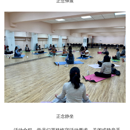
正念伸展
正念静坐