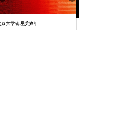
深切缅怀李政道先生
扎实开展树立和践行
育