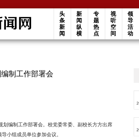
头
新
专
视
领
条
闻
题
听
导
新
纵
热
空
活
闻
横
点
间
动
划编制工作部署会
2
五”规划编制工作部署会。校党委常委、副校长方方出席
2
领导小组成员单位参加会议。