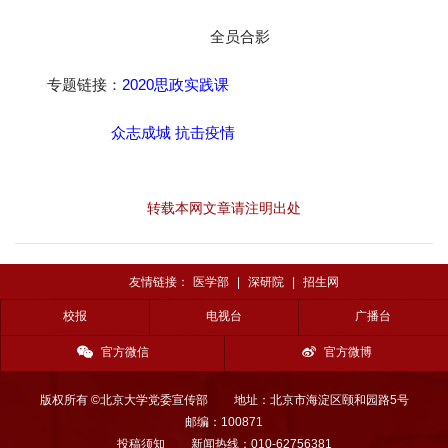
全员合影
专题链接：
2020思政实践课
众志成城 抗击疫情
转载本网文章请注明出处
友情链接：
医学部
|
深研院
|
招生网
校报
电视台
广播台
官方微信
官方微博
版权所有 ©北京大学党委宣传部
地址：北京市海淀区颐和园路5号
邮编：100871
投稿须知
新闻热线：010-62756381