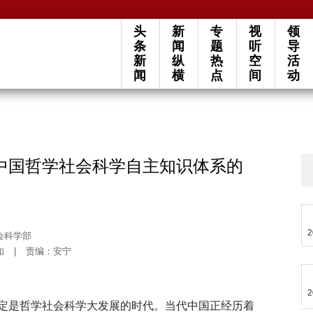
头
新
专
视
领
条
闻
题
听
导
新
纵
热
空
活
闻
横
点
间
动
中国哲学社会科学自主知识体系的
2
会科学部
如
|
责编：安宁
2
定是哲学社会科学大发展的时代。当代中国正经历着