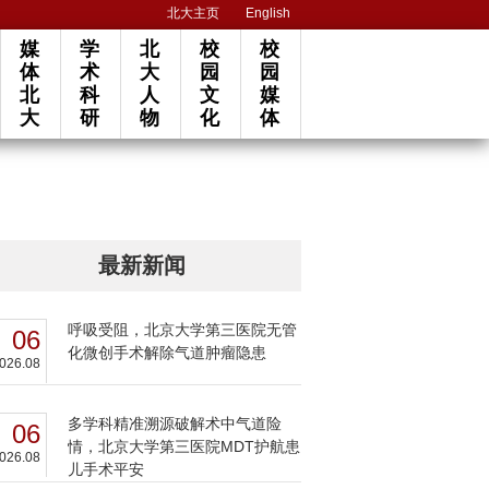
北大主页
English
媒
学
北
校
校
体
术
大
园
园
北
科
人
文
媒
大
研
物
化
体
最新新闻
呼吸受阻，北京大学第三医院无管
06
化微创手术解除气道肿瘤隐患
026.08
多学科精准溯源破解术中气道险
06
情，北京大学第三医院MDT护航患
026.08
儿手术平安