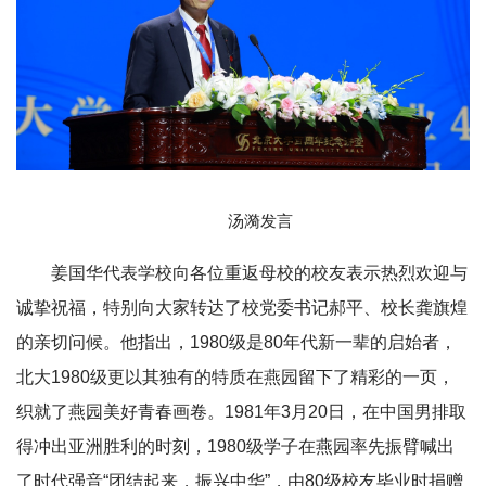
汤漪发言
姜国华代表学校向各位重返母校的校友表示热烈欢迎与
诚挚祝福，特别向大家转达了校党委书记郝平、校长龚旗煌
的亲切问候。他指出，1980级是80年代新一辈的启始者，
北大1980级更以其独有的特质在燕园留下了精彩的一页，
织就了燕园美好青春画卷。1981年3月20日，在中国男排取
得冲出亚洲胜利的时刻，1980级学子在燕园率先振臂喊出
了时代强音“团结起来，振兴中华”，由80级校友毕业时捐赠