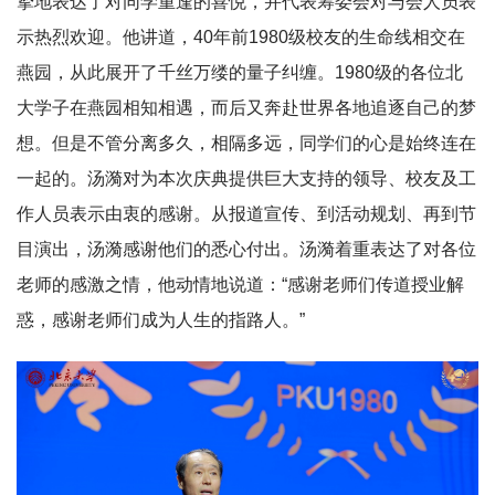
挚地表达了对同学重逢的喜悦，并代表筹委会对与会人员表
示热烈欢迎。他讲道，40年前1980级校友的生命线相交在
燕园，从此展开了千丝万缕的量子纠缠。1980级的各位北
大学子在燕园相知相遇，而后又奔赴世界各地追逐自己的梦
想。但是不管分离多久，相隔多远，同学们的心是始终连在
一起的。汤漪对为本次庆典提供巨大支持的领导、校友及工
作人员表示由衷的感谢。从报道宣传、到活动规划、再到节
目演出，汤漪感谢他们的悉心付出。汤漪着重表达了对各位
老师的感激之情，他动情地说道：“感谢老师们传道授业解
惑，感谢老师们成为人生的指路人。”