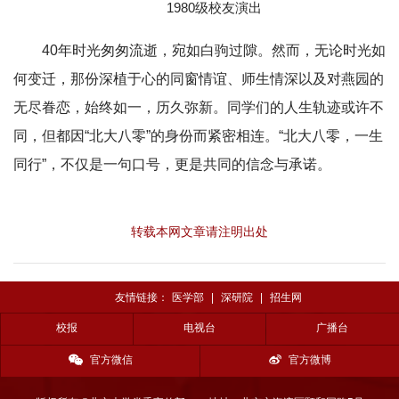
1980级校友演出
40年时光匆匆流逝，宛如白驹过隙。然而，无论时光如
何变迁，那份深植于心的同窗情谊、师生情深以及对燕园的
无尽眷恋，始终如一，历久弥新。同学们的人生轨迹或许不
同，但都因“北大八零”的身份而紧密相连。“北大八零，一生
同行”，不仅是一句口号，更是共同的信念与承诺。
转载本网文章请注明出处
友情链接：
医学部
|
深研院
|
招生网
校报
电视台
广播台
官方微信
官方微博