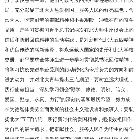
救了众多患者生命。他们可歌可泣的英雄事迹感动了全国人
民，充分彰显了北大人热爱祖国、服务人民的鲜亮底色，舍
己为人、吃苦耐劳的奉献精神和不畏艰险、冲锋在前的奋斗
品质，是学习贯彻习近平总书记两次在北大师生座谈会上的
讲话和两封回信精神的生动实践，是对新时代北大五四精神
和优良传统的崭新诠释，将永远载入国家的史册和北大学校
史册。郝平要求全体师生进一步学习贯彻总书记回信精神，
将学习抗疫先进事迹受到的触动转化为今后努力的方向和前
进的动力，并对北大青年提出三点期望：要树立远大理想，
践行使命担当，深刻学习领会“勤学、修德、明辨、笃实，
爱国、励志、求真、力行”的深刻内涵和殷切希望，努力成
长为德智体美劳全面发展的社会主义建设者和接班人；要弘
扬北大“五四”传统，践行新时代的爱国精神，把报效祖国作
为自己的最大追求，把奉献社会、服务人民作为毕生的奋斗