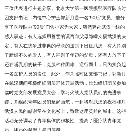
三位代表进行主题分享。北京大学第一医院援鄂医疗队临时
团支部书记、内镜中心护士郭新月是一名“90后”党员。他分
享了医疗队中“90后”们舍小家为大家，毅然奔赴武汉一线的
感人事迹：有人选择用善意的谎言向父母隐瞒支援武汉的决
定，有人在抗争过非典的母亲的送别下出征武汉，有人挥别
了新婚不久的爱人，有人拜别了年迈的父母，还有人放下了
还在哺乳期的孩子，克服种种困难，逆行而上，只为担负起
一名医护人员的责任。此外，作为临时团支部书记，郭新月
在武汉期间积极组织团员群体开展活动，比如组织团员参加
临时党支部发展党员大会，学习火线入党队员们的先进事
迹，并组织青年团员们拿起画笔，一起将对武汉的祝福和对
武汉人民的感谢留在文化衫上，致敬这座英雄的城市。这些
活动充分调动了青年集体的积极性，提高了医疗队青年党
员、团员的凝聚力与归属感。