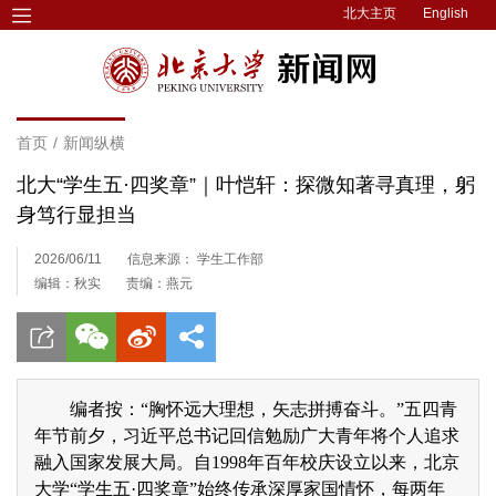
北大主页
English
首页
/
新闻纵横
北大“学生五·四奖章”｜叶恺轩：探微知著寻真理，躬
身笃行显担当
2026/06/11
信息来源： 学生工作部
编辑：秋实
责编：燕元
编者按：“胸怀远大理想，矢志拼搏奋斗。”五四青
年节前夕，习近平总书记回信勉励广大青年将个人追求
融入国家发展大局。自1998年百年校庆设立以来，北京
大学“学生五·四奖章”始终传承深厚家国情怀，每两年