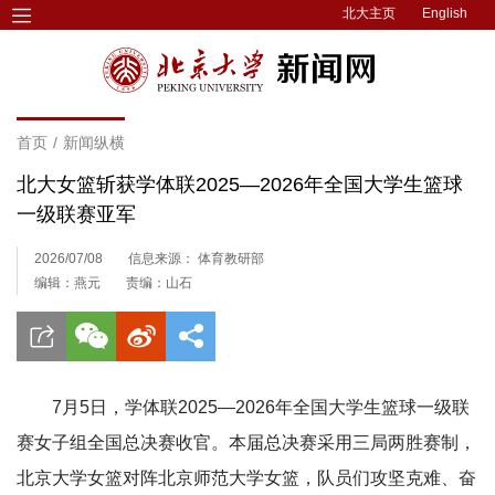
北大主页
English
首页
/
新闻纵横
北大女篮斩获学体联2025—2026年全国大学生篮球
一级联赛亚军
2026/07/08
信息来源： 体育教研部
编辑：燕元
责编：山石
7月5日，学体联2025—2026年全国大学生篮球一级联
赛女子组全国总决赛收官。本届总决赛采用三局两胜赛制，
北京大学女篮对阵北京师范大学女篮，队员们攻坚克难、奋