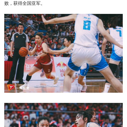
败，获得全国亚军。