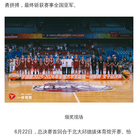
勇拼搏，最终斩获赛事全国亚军。
颁奖现场
6月22日，总决赛首回合于北大邱德拔体育馆开赛。恰