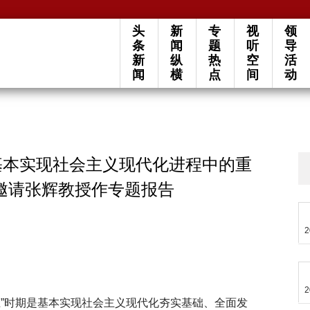
头
新
专
视
领
条
闻
题
听
导
新
纵
热
空
活
闻
横
点
间
动
基本实现社会主义现代化进程中的重
邀请张辉教授作专题报告
2
2
五”时期是基本实现社会主义现代化夯实基础、全面发