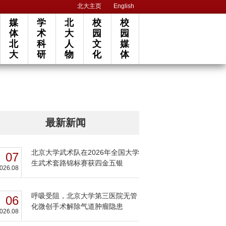
北大主页
English
媒
学
北
校
校
体
术
大
园
园
北
科
人
文
媒
大
研
物
化
体
最新新闻
北京大学武术队在2026年全国大学
07
生武术套路锦标赛获四金五银
026.08
呼吸受阻，北京大学第三医院无管
06
化微创手术解除气道肿瘤隐患
026.08