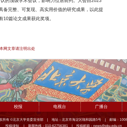
公认的顶级学术会议，影响力位居前列。大会自2023
具备完整、可复现、高实用价值的研究成果，以此提
有10篇论文成果获此奖项。
本网文章请注明出处
校报
电视台
广播台
权所有 ©北京大学党委宣传部
|
地址：北京市海淀区颐和园路5号
|
邮编：1008
投稿须知
|
新闻热线：010-62756381
|
投稿邮箱：news@pku.edu.cn