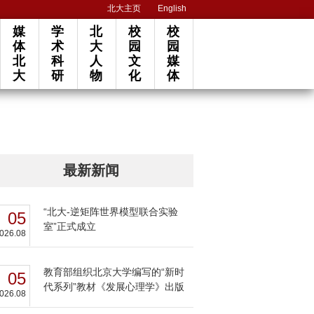
北大主页
English
媒
学
北
校
校
体
术
大
园
园
北
科
人
文
媒
大
研
物
化
体
最新新闻
“北大-逆矩阵世界模型联合实验
05
室”正式成立
026.08
教育部组织北京大学编写的“新时
05
代系列”教材《发展心理学》出版
026.08