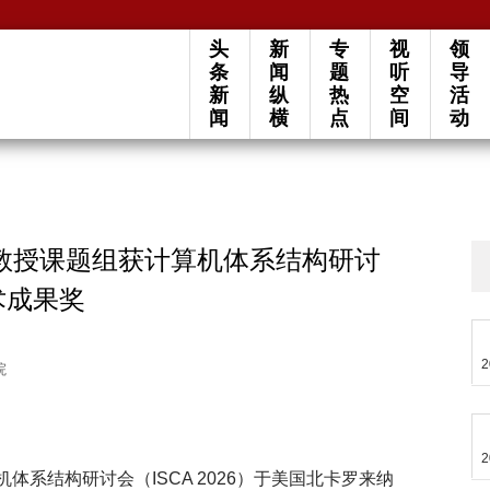
头
新
专
视
领
条
闻
题
听
导
新
纵
热
空
活
闻
横
点
间
动
教授课题组获计算机体系结构研讨
技术成果奖
2
院
2
算机体系结构研讨会（ISCA 2026）于美国北卡罗来纳