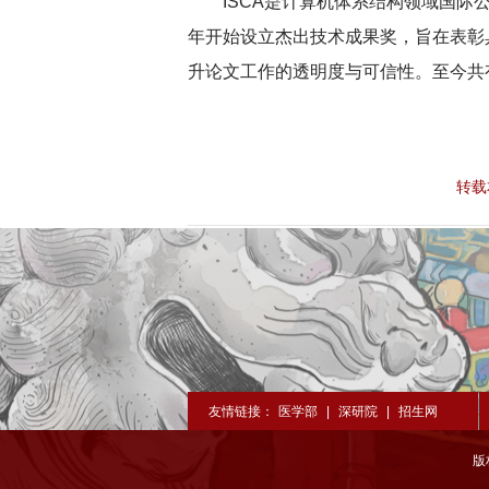
ISCA是计算机体系结构领域国际
年开始设立
杰出技术成果奖
，旨在表彰
升论文工作的透明度与可信性。至今共
转载
友情链接：
医学部
|
深研院
|
招生网
版