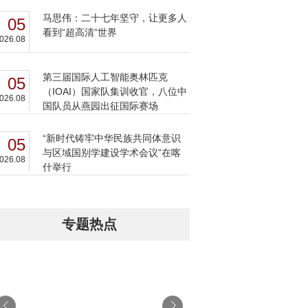
马思伟：二十七年坚守，让更多人
05
看到“超高清”世界
026.08
第三届国际人工智能奥林匹克
05
（IOAI）国家队集训收官，八位中
026.08
国队员从燕园出征国际赛场
“新时代铸牢中华民族共同体意识
05
与区域国别学建设学术会议”在喀
026.08
什举行
专题热点