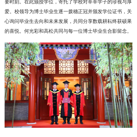
要时刻。在此颁授学位，寄托了学校对莘莘学子的珍视与厚
爱。校领导为博士毕业生逐一拨穗正冠并颁发学位证书，关
心询问毕业生去向和未来发展，共同分享数载耕耘终获硕果
的喜悦。何光彩和高松共同与每一位博士毕业生合影留念。