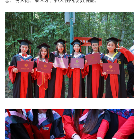
志、明大德、成大才、担大任的殷切期望。