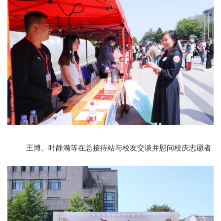
王博、叶静漪等在总接待站与校友交谈并慰问校庆志愿者