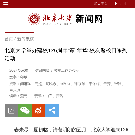
北大主页
English
首页
/
新闻纵横
北京大学举办建校126周年“家·年华”校友返校日系列
活动
2024/05/08
信息来源： 校友工作办公室
文字：邱放
摄影：闫琳琳、高超、胡晓东、刘学红、谢京耀、于冬梅、于芳、张静、
卢东琼
编辑：燕元
责编：山石、麦洛
春未尽，夏初临，清澈明朗的五月，北京大学迎来126