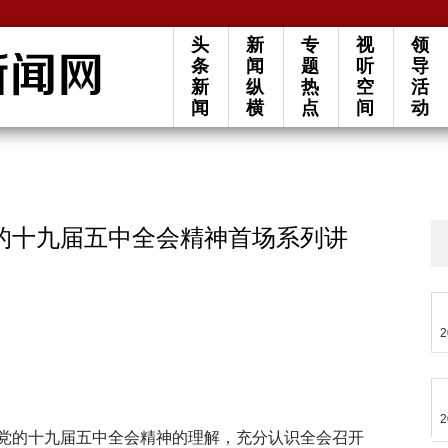
头
新
专
视
领
条
闻
题
听
导
新
纵
热
空
活
闻
横
点
间
动
的十九届五中全会精神首场系列讲
2
2
党的十九届五中全会精神的理解，充分认识全会召开