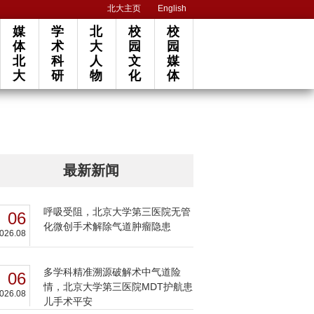
北大主页
English
媒
学
北
校
校
体
术
大
园
园
北
科
人
文
媒
大
研
物
化
体
最新新闻
呼吸受阻，北京大学第三医院无管
06
化微创手术解除气道肿瘤隐患
026.08
多学科精准溯源破解术中气道险
06
情，北京大学第三医院MDT护航患
026.08
儿手术平安