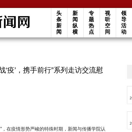
头
新
专
视
领
条
闻
题
听
导
新
纵
热
空
活
闻
横
点
间
动
战‘疫’，携手前行”系列走访交流慰
2
2
守”，在疫情形势严峻的特殊时期，新闻与传播学院认