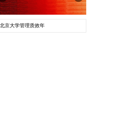
质效年
深切缅怀李政道先生