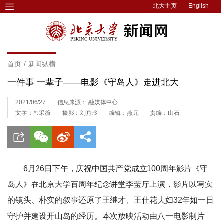
北大主页
English
首页
/
新闻纵横
一件事 一辈子——电影《守岛人》走进北大
2021/06/27
信息来源： 融媒体中心
文字：韩采薇
摄影：刘月玲
编辑：燕元
责编：山石
6月26日下午，庆祝中国共产党成立100周年影片《守
岛人》在北京大学百周年纪念讲堂李莹厅上演，影片以写实
的镜头、朴实的叙事还原了王继才、王仕花夫妇32年如一日
守护并建设开山岛的经历。
本次放映活动
由八一电影制片