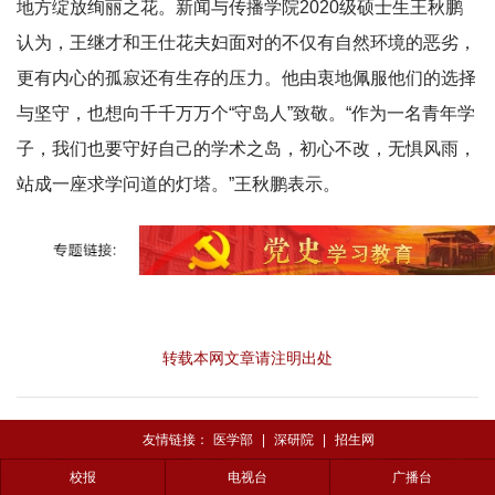
地方绽放绚丽之花。新闻与传播学院2020级硕士生王秋鹏
认为，王继才和王仕花夫妇面对的不仅有自然环境的恶劣，
更有内心的孤寂还有生存的压力。他由衷地佩服他们的选择
与坚守，也想向千千万万个“守岛人”致敬。“作为一名青年学
子，我们也要守好自己的学术之岛，初心不改，无惧风雨，
站成一座求学问道的灯塔。”王秋鹏表示。
转载本网文章请注明出处
友情链接：
医学部
|
深研院
|
招生网
校报
电视台
广播台