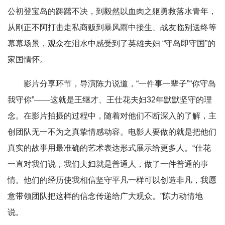
公初登宝岛的踌躇不决，到毅然以血肉之躯勇救落水青年，
从刚正不阿打击走私商贩到暴风雨中接生、战友临别送终等
幕幕场景，观众在泪水中感受到了英雄夫妇 “守岛即守国”的
家国情怀。
影片分享环节，导演陈力说道，“一件事一辈子”“你守岛
我守你”——这就是王继才、王仕花夫妇32年默默坚守的理
念。在影片拍摄的过程中，随着对他们不断深入的了解，主
创团队无一不为之真挚情感动容。电影人要做的就是把他们
真实的故事用最准确的艺术表达形式展示给更多人。“仕花
一直对我们说，我们夫妇就是普通人，做了一件普通的事
情。他们的经历使我相信坚守平凡一样可以创造非凡，我愿
意带领团队把这样的信念传递给广大观众。”陈力动情地
说。