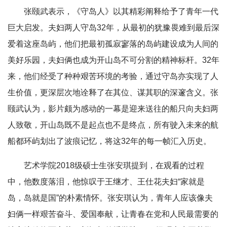
张颐武表示，《守岛人》以其精彩阐释给予了青年一代
巨大启发。夫妇两人守岛32年，从最初的犹豫畏难到最后深
爱着这座岛屿，他们把最初孤寂寥落的岛屿建设成为人间的
美好乐园，夫妇俩也成为开山岛不可分割的精神标杆。32年
来，他们经受了种种艰苦环境的考验，通过守岛亦实现了人
生价值，更深层次地诠释了在其位、谋其职的深邃含义。张
颐武认为，影片颇为感动的一幕是迎来送往的船只向夫妇两
人致敬，开山岛既不是起点也不是终点，所有驶入未来的航
船都环屿划出了波痕记忆，将这32年的每一帧汇入历史。
艺术学院2018级硕士生张安琪提到，在观看的过程
中，他数度落泪，他惊叹于王继才、王仕花夫妇“家就是
岛，岛就是国”的朴素情怀。张安琪认为，青年人应该像夫
妇俩一样艰苦奋斗、爱国奉献，让青春在党和人民最需要的