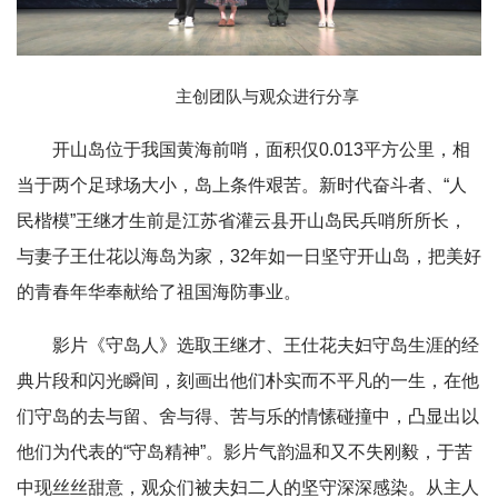
主创团队与观众进行分享
开山岛位于我国黄海前哨，面积仅0.013平方公里，相
当于两个足球场大小，岛上条件艰苦。新时代奋斗者、“人
民楷模”王继才生前是江苏省灌云县开山岛民兵哨所所长，
与妻子王仕花以海岛为家，32年如一日坚守开山岛，把美好
的青春年华奉献给了祖国海防事业。
影片《守岛人》选取王继才、王仕花夫妇守岛生涯的经
典片段和闪光瞬间，刻画出他们朴实而不平凡的一生，在他
们守岛的去与留、舍与得、苦与乐的情愫碰撞中，凸显出以
他们为代表的“守岛精神”。影片气韵温和又不失刚毅，于苦
中现丝丝甜意，观众们被夫妇二人的坚守深深感染。从主人