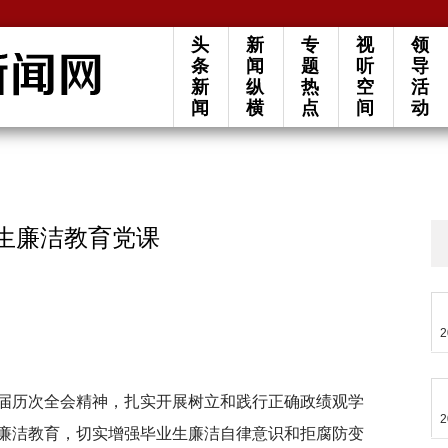
头
新
专
视
领
条
闻
题
听
导
新
纵
热
空
活
闻
横
点
间
动
业生廉洁教育党课
2
届历次全会精神，扎实开展树立和践行正确政绩观学
2
廉洁教育，切实增强毕业生廉洁自律意识和拒腐防变