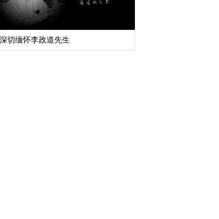
深切缅怀李政道先生
扎实开展树立和践行
育